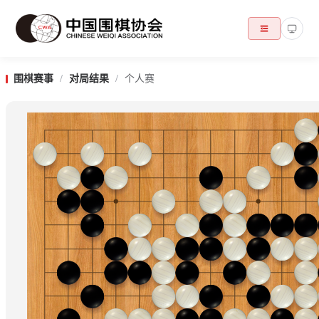
围棋赛事
/
对局结果
/
个人赛