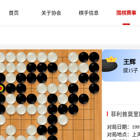
首页
关于协会
棋手信息
围棋赛事
王辉
提15子
菲利普莫里
对局日期：1997-
对局地点：上