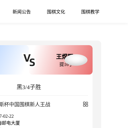
新闻公告
围棋文化
围棋教学
王煜辉
提16子
黑3/4子胜
斯杯中国围棋新人王战
02-22
海邮电大厦