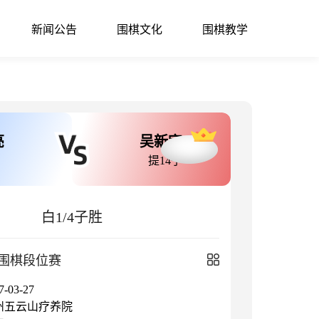
新闻公告
围棋文化
围棋教学
亮
吴新宇
提14子
白1/4子胜
围棋段位赛
03-27
州五云山疗养院