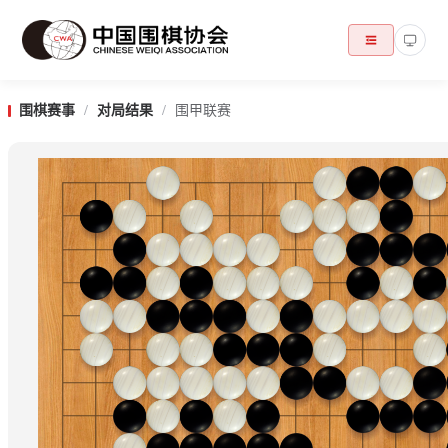
围棋赛事
/
对局结果
/
围甲联赛