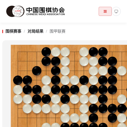
围棋赛事
/
对局结果
/
围甲联赛