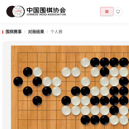
围棋赛事
/
对局结果
/
个人赛