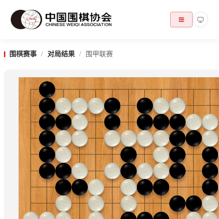
围棋赛事
/
对局结果
/
围甲联赛