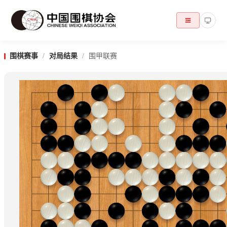
围棋赛事
/
对局结果
/
围甲联赛