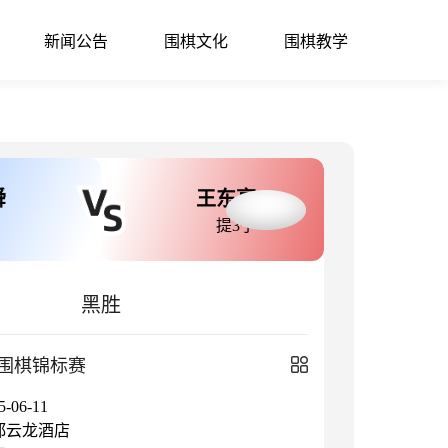
新闻公告
围棋文化
围棋教学
舜
王东亮
提3子
黑胜
围棋锦标赛
06-11
都云龙酒店