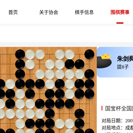
首页
关于协会
棋手信息
围棋赛事
朱剑
提8子
国宝杯全国
对局日期：2005-
对局地点：成