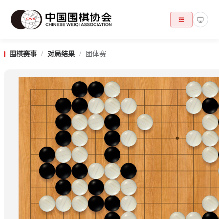
围棋赛事
/
对局结果
/
团体赛