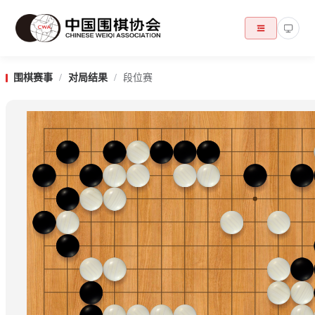
围棋赛事
/
对局结果
/
段位赛