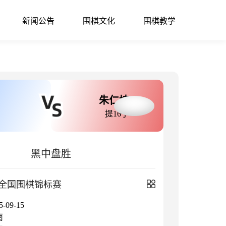
新闻公告
围棋文化
围棋教学
朱仁坤
提16子
黑中盘胜
全国围棋锦标赛
09-15
南