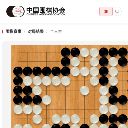
围棋赛事
/
对局结果
/
个人赛