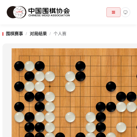
围棋赛事
/
对局结果
/
个人赛