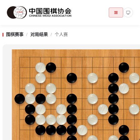
围棋赛事
/
对局结果
/
个人赛