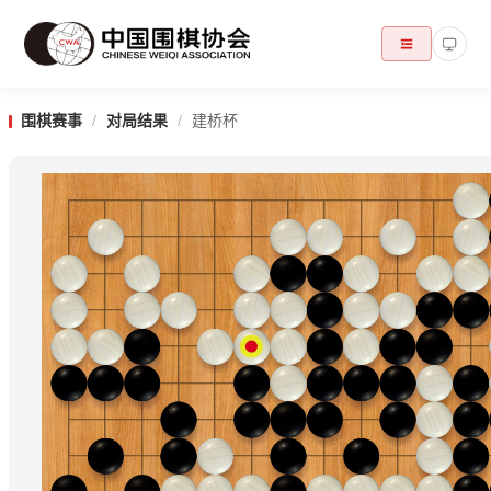
围棋赛事
/
对局结果
/
建桥杯