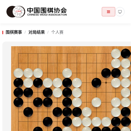
围棋赛事
/
对局结果
/
个人赛