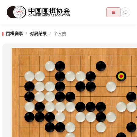
围棋赛事
/
对局结果
/
个人赛