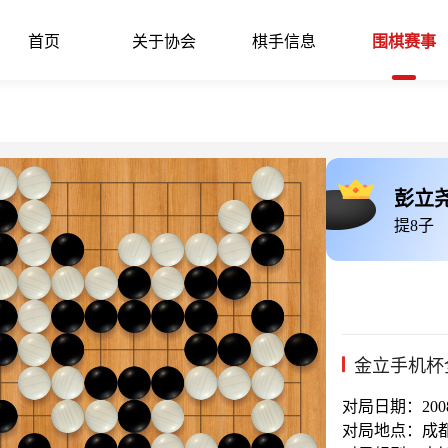
首页
关于协会
棋手信息
围棋赛事
彭立
提8子
金立手机杯
对局日期：2008-
对局地点：成