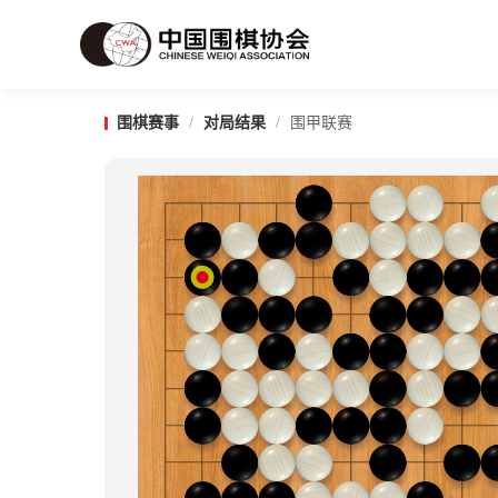
围棋赛事
/
对局结果
/
围甲联赛