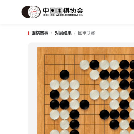
围棋赛事
/
对局结果
/
围甲联赛