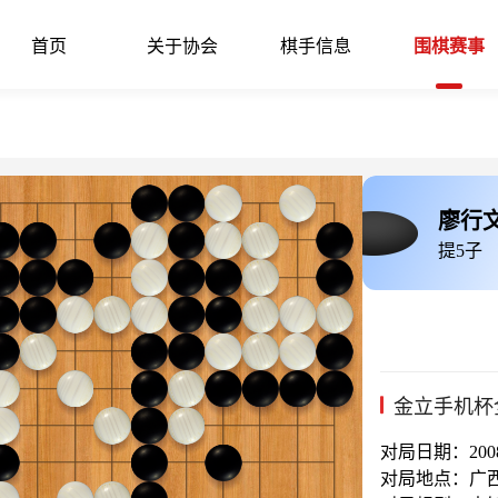
首页
关于协会
棋手信息
围棋赛事
廖行
提5子
金立手机杯
对局日期：2008-
对局地点：广