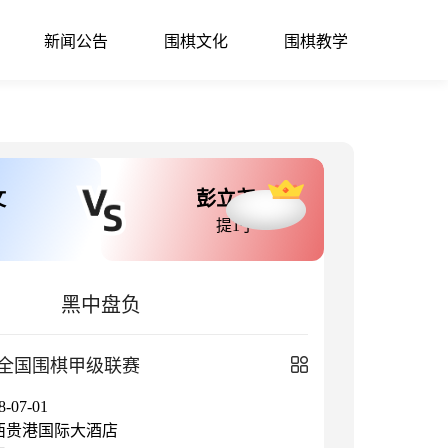
新闻公告
围棋文化
围棋教学
文
彭立尧
提1子
黑中盘负
全国围棋甲级联赛
07-01
西贵港国际大酒店