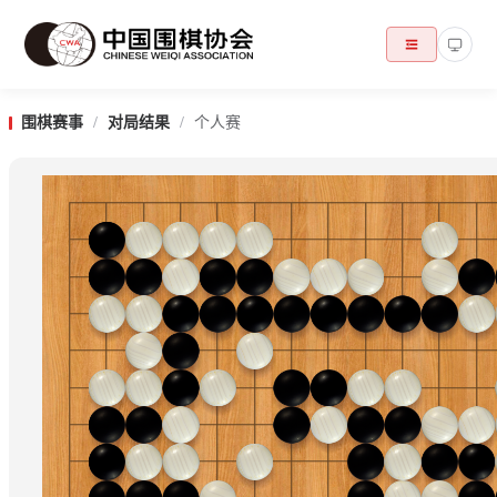
围棋赛事
/
对局结果
/
个人赛