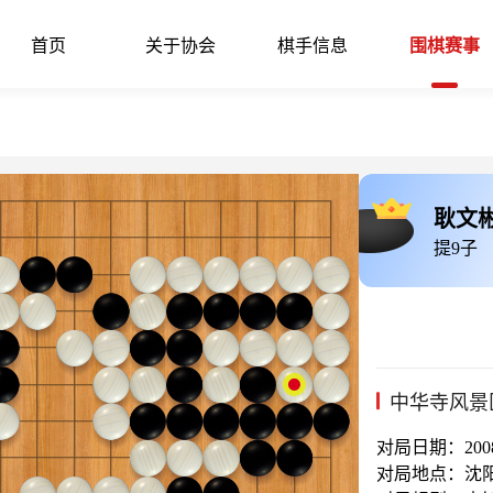
首页
关于协会
棋手信息
围棋赛事
耿文
提9子
中华寺风景
对局日期：2008-
对局地点：沈