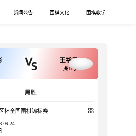
新闻公告
围棋文化
围棋教学
彬
王裕子
提11子
黑胜
区杯全国围棋锦标赛
09-24
阳