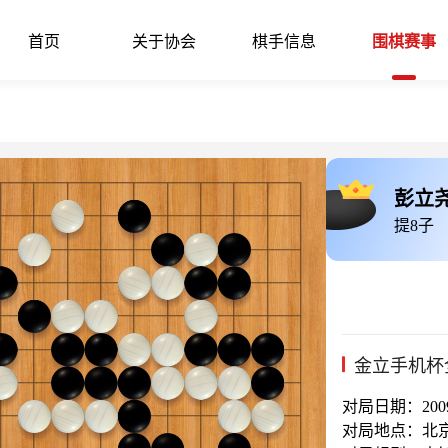
首页
关于协会
棋手信息
围棋赛事
彭立
提8子
金立手机杯
对局日期：2009-
对局地点：北