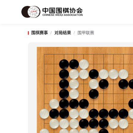
围棋赛事
/
对局结果
/
围甲联赛