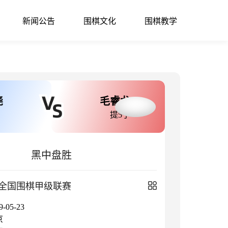
新闻公告
围棋文化
围棋教学
尧
毛睿龙
提5子
黑中盘胜
全国围棋甲级联赛
05-23
京