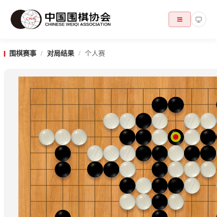
围棋赛事
/
对局结果
/
个人赛