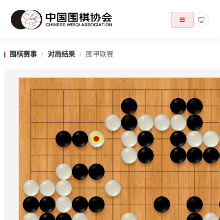
围棋赛事
/
对局结果
/
围甲联赛