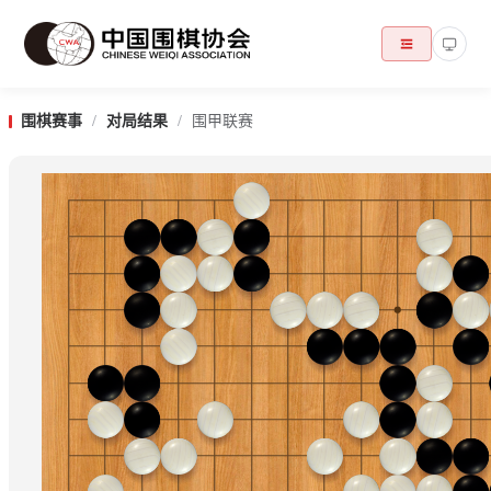
围棋赛事
/
对局结果
/
围甲联赛