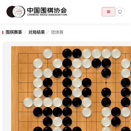
围棋赛事
/
对局结果
/
团体赛