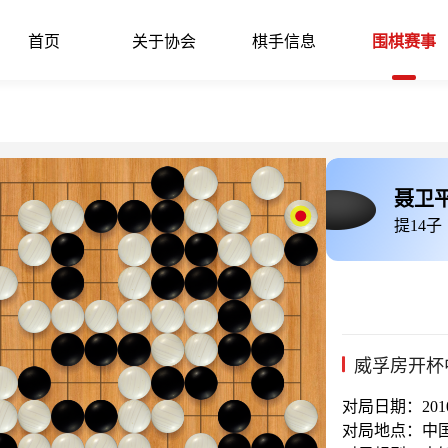
首页
关于协会
棋手信息
围棋赛事
聂卫
提14子
威孚房开杯
对局日期：2010-
对局地点：中