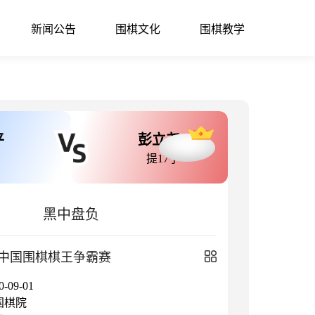
新闻公告
围棋文化
围棋教学
平
彭立尧
提17子
黑中盘负
中国围棋棋王争霸赛
09-01
国棋院