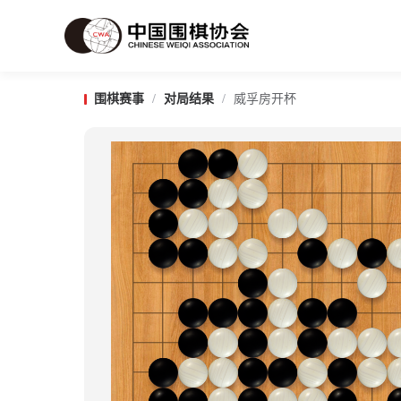
围棋赛事
/
对局结果
/
威孚房开杯