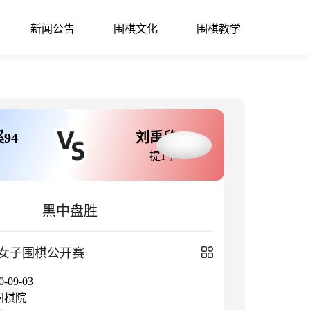
新闻公告
围棋文化
围棋教学
94
刘禹欣
提1子
黑中盘胜
女子围棋公开赛
09-03
国棋院