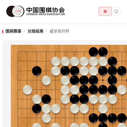
围棋赛事
/
对局结果
/
威孚房开杯