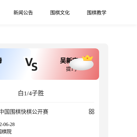
新闻公告
围棋文化
围棋教学
腾
吴新宇
提1子
白1/4子胜
中国围棋快棋公开赛
06-28
国棋院