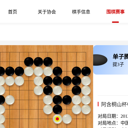
首页
关于协会
棋手信息
围棋赛事
单子
提3子
阿含桐山杯
对局日期：2012-
对局地点：中