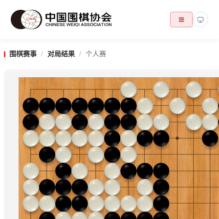
围棋赛事
/
对局结果
/
个人赛