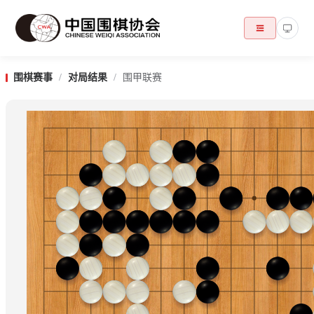
围棋赛事
/
对局结果
/
围甲联赛