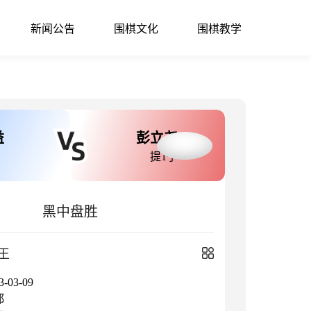
新闻公告
围棋文化
围棋教学
益
彭立尧
提1子
黑中盘胜
王
03-09
都