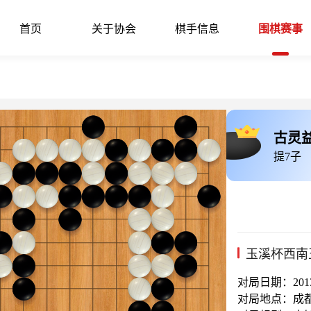
首页
关于协会
棋手信息
围棋赛事
古灵
提7子
玉溪杯西南
对局日期：2013-
对局地点：成