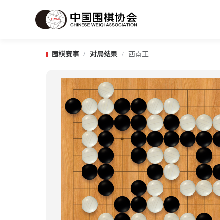
围棋赛事
/
对局结果
/
西南王