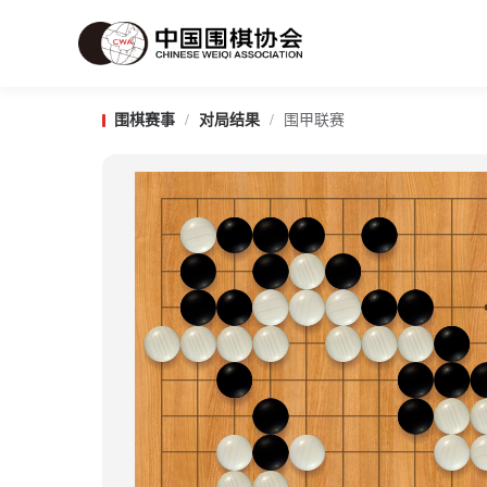
围棋赛事
/
对局结果
/
围甲联赛