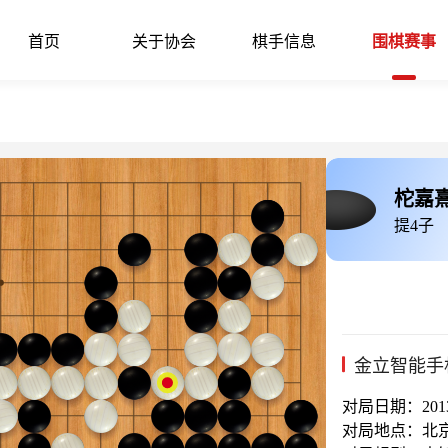
首页
关于协会
棋手信息
围棋赛事
柁嘉
提4子
金立智能手
对局日期：2013-
对局地点：北