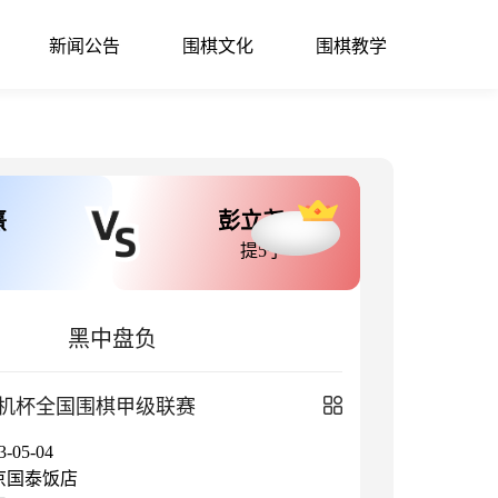
新闻公告
围棋文化
围棋教学
熹
彭立尧
提5子
黑中盘负
机杯全国围棋甲级联赛
05-04
京国泰饭店