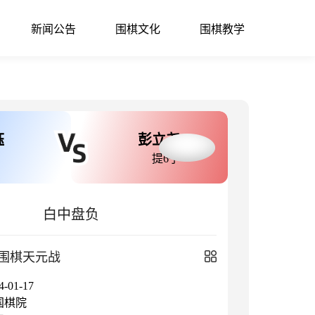
新闻公告
围棋文化
围棋教学
钰
彭立尧
提6子
白中盘负
围棋天元战
01-17
国棋院