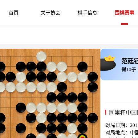
首页
关于协会
棋手信息
围棋赛事
范廷
提10子
同里杯中国
对局日期：2014-
对局地点：中