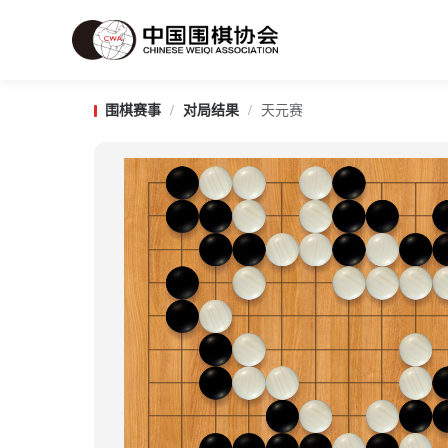
围棋赛事
/
对局结果
/
天元赛