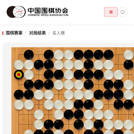
围棋赛事
/
对局结果
/
名人赛