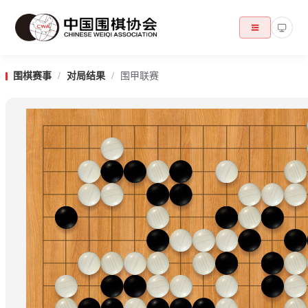
围棋赛事
/
对局结果
/
围甲联赛