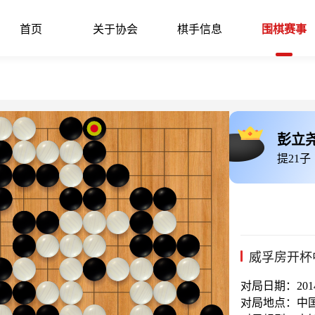
首页
关于协会
棋手信息
围棋赛事
彭立
提21子
威孚房开杯
对局日期：2014-
对局地点：中