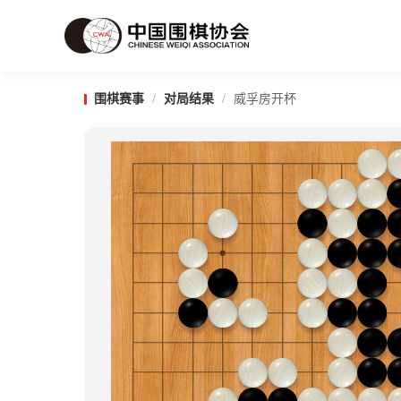
围棋赛事
/
对局结果
/
威孚房开杯