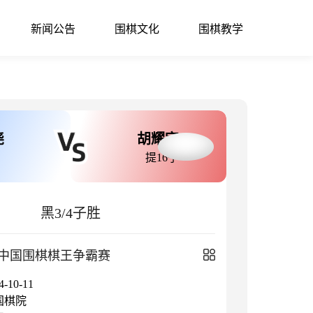
新闻公告
围棋文化
围棋教学
尧
胡耀宇
提16子
黑3/4子胜
中国围棋棋王争霸赛
10-11
国棋院