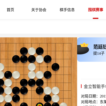
首页
关于协会
棋手信息
围棋赛事
范廷
提14子
金立智能手
对局日期：2015-
对局地点：东