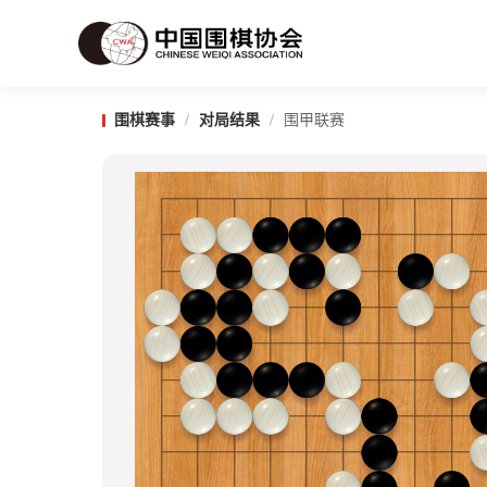
围棋赛事
/
对局结果
/
围甲联赛