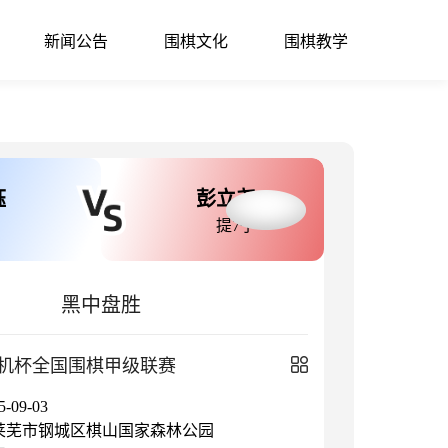
新闻公告
围棋文化
围棋教学
钰
彭立尧
提7子
黑中盘胜
机杯全国围棋甲级联赛
09-03
莱芜市钢城区棋山国家森林公园