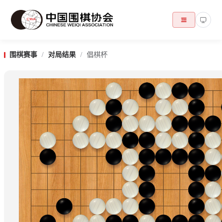
围棋赛事
/
对局结果
/
倡棋杯