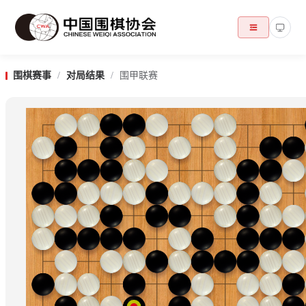
围棋赛事
/
对局结果
/
围甲联赛