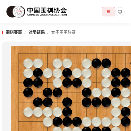
围棋赛事
/
对局结果
/
女子围甲联赛