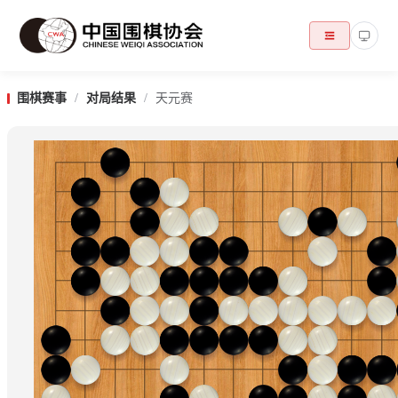
围棋赛事
/
对局结果
/
天元赛