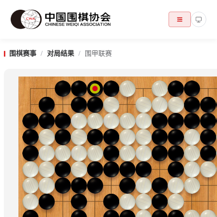
围棋赛事
/
对局结果
/
围甲联赛