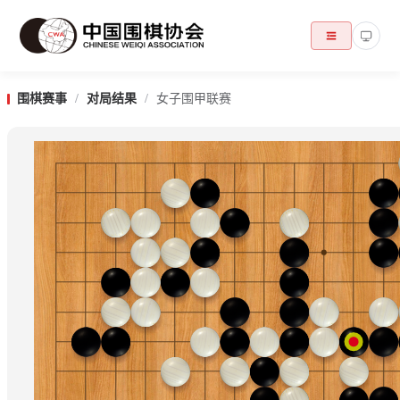
围棋赛事
/
对局结果
/
女子围甲联赛