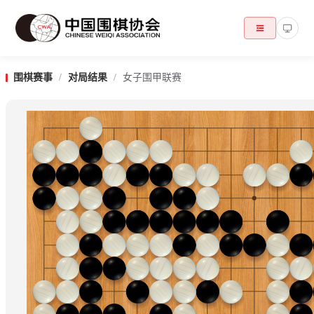
围棋赛事
/
对局结果
/
女子围甲联赛