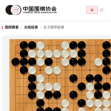
围棋赛事
/
对局结果
/
女子围甲联赛