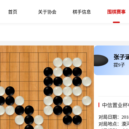
首页
关于协会
棋手信息
围棋赛事
张子
提9子
中信置业杯
对局日期：2018-
对局地点：漠