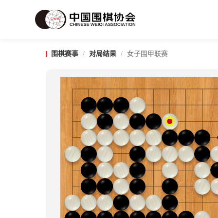
围棋赛事
/
对局结果
/
女子围甲联赛