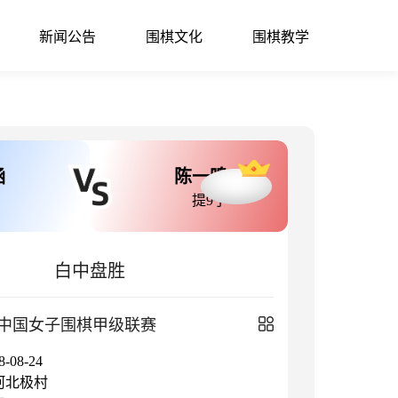
新闻公告
围棋文化
围棋教学
涵
陈一鸣
提9子
白中盘胜
中国女子围棋甲级联赛
08-24
河北极村