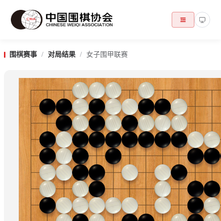
围棋赛事
/
对局结果
/
女子围甲联赛